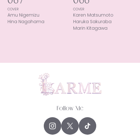
067
066
COVER
COVER
Amu Nigemizu
Karen Matsumoto
Hina Nagahama
Haruka Sakuraba
Marin Kitagawa