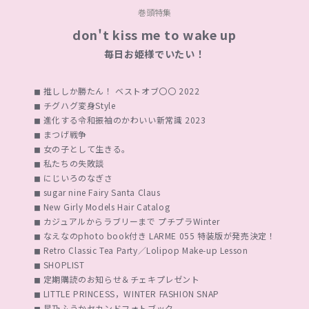
巻頭特集
don't kiss me to wake up
毎日お姫様でいたい！
◼︎ 推ししか勝たん！ ベストオブ〇〇 2022

◼︎ チグハグ変身Style

◼︎ 進化する令和振袖のかわいい新常識 2023

◼︎ まつげ戦争

◼︎ 女の子として生きる。

◼︎ 私たちの失敗談

◼︎ にじいろのなぎさ

◼︎ sugar nine Fairy Santa Claus

◼︎ New Girly Models Hair Catalog

◼︎ カジュアルからラブリーまで プチプラWinter

◼︎ なえなのphoto book付き LARME 055 特装版が発売決定！

◼︎ Retro Classic Tea Party／Lolipop Make-up Lesson

◼︎ SHOPLIST

◼︎ 定期購読のお知らせ＆チェキプレゼント

◼︎ LITTLE PRINCESS，WINTER FASHION SNAP

◼︎ 星乃ふうかセカンドフォトブック
