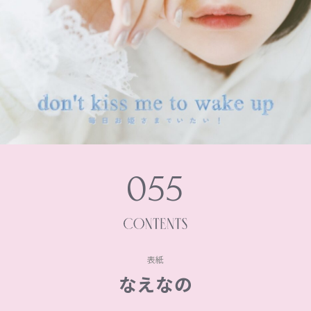
055
表紙
なえなの