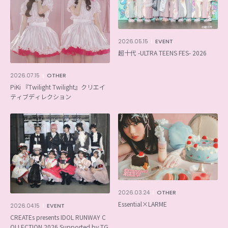
2026.05.15
EVENT
超十代 -ULTRA TEENS FES- 2026
2026.07.15
OTHER
PiKi 『Twilight Twilight』クリエイ
ティブディレクション
2026.03.24
OTHER
Essential×LARME
2026.04.15
EVENT
CREATEs presents IDOL RUNWAY C
OLLECTION 2026 Supported by TG