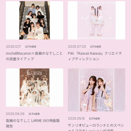
2025.12.17
OTHER
2025.07.03
OTHER
michellMacaron×高嶺のなでしこと
PiKi 『Kawaii Kaiwai』クリエイテ
の誌面タイアップ
ィブディレクション
2025.06.05
OTHER
2025.05.15
OTHER
高嶺のなでしこ LARME 065特装版
サンリオピューロランドとのスペシ
発売
ャルコラボレーションが決定