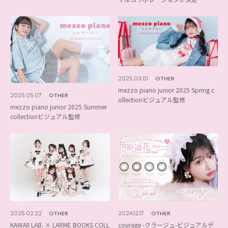
2025.03.01
OTHER
mezzo piano junior 2025 Spring c
2025.05.07
OTHER
ollectionビジュアル監修
mezzo piano junior 2025 Summer
collectionビジュアル監修
2025.02.22
OTHER
2024.12.17
OTHER
KAWAII LAB. × LARME BOOKS COLL
courage -クラージュ-ビジュアルデ