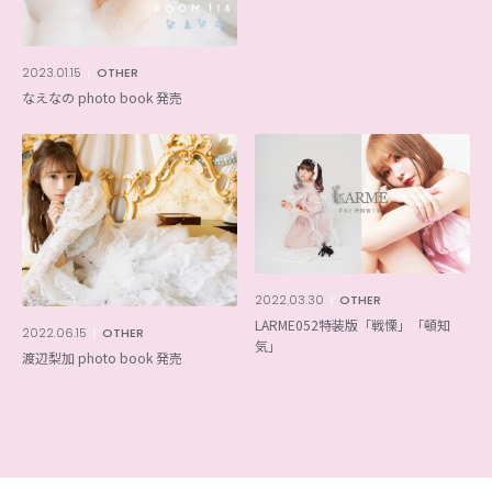
2023.01.15
OTHER
なえなの photo book 発売
2022.03.30
OTHER
LARME052特装版「戦慄」「頓知
2022.06.15
OTHER
気」
渡辺梨加 photo book 発売